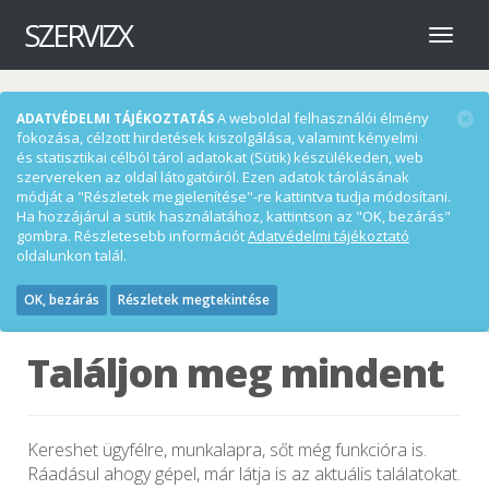
SZERVIZX
Menü
A weboldal felhasználói élmény
ADATVÉDELMI TÁJÉKOZTATÁS
fokozása, célzott hirdetések kiszolgálása, valamint kényelmi
és statisztikai célból tárol adatokat (Sütik) készülékeden, web
szervereken az oldal látogatóiról. Ezen adatok tárolásának
módját a "Részletek megjelenítése"-re kattintva tudja módosítani.
Ha hozzájárul a sütik használatához, kattintson az "OK, bezárás"
gombra. Részletesebb információt
Adatvédelmi tájékoztató
oldalunkon talál.
OK, bezárás
Részletek megtekintése
Találjon meg mindent
Kereshet ügyfélre, munkalapra, sőt még funkcióra is.
Ráadásul ahogy gépel, már látja is az aktuális találatokat.