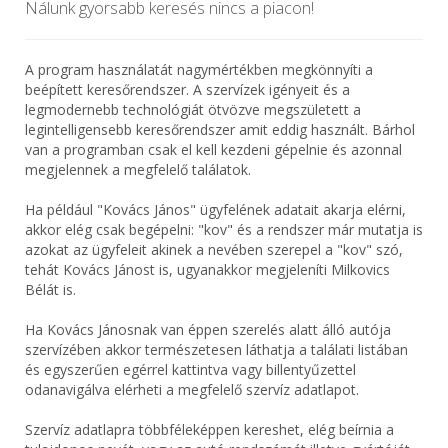
Nálunk gyorsabb keresés nincs a piacon!
A program használatát nagymértékben megkönnyíti a
beépített keresőrendszer. A szervízek igényeit és a
legmodernebb technológiát ötvözve megszületett a
legintelligensebb keresőrendszer amit eddig használt. Bárhol
van a programban csak el kell kezdeni gépelnie és azonnal
megjelennek a megfelelő találatok.
Ha például "Kovács János" ügyfelének adatait akarja elérni,
akkor elég csak begépelni: "kov" és a rendszer már mutatja is
azokat az ügyfeleit akinek a nevében szerepel a "kov" szó,
tehát Kovács Jánost is, ugyanakkor megjeleníti Milkovics
Bélát is.
Ha Kovács Jánosnak van éppen szerelés alatt álló autója
szervízében akkor természetesen láthatja a találati listában
és egyszerűen egérrel kattintva vagy billentyűzettel
odanavigálva elérheti a megfelelő szervíz adatlapot.
Szervíz adatlapra többféleképpen kereshet, elég beírnia a