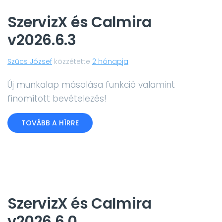
SzervizX és Calmira
v2026.6.3
Szűcs József
közzétette
2 hónapja
Új munkalap másolása funkció valamint
finomított bevételezés!
TOVÁBB A HÍRRE
SzervizX és Calmira
v2026.6.0