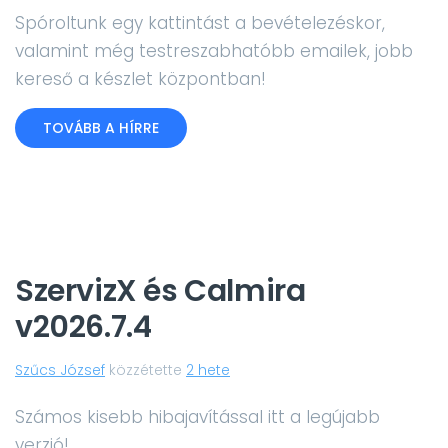
Spóroltunk egy kattintást a bevételezéskor,
valamint még testreszabhatóbb emailek, jobb
kereső a készlet központban!
TOVÁBB A HÍRRE
SzervizX és Calmira
v2026.7.4
Szűcs József
közzétette
2 hete
Számos kisebb hibajavítással itt a legújabb
verzió!