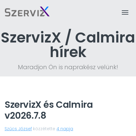
Togg
navi
SzervizX / Calmira
hírek
Maradjon Ön is naprakész velünk!
SzervizX és Calmira
v2026.7.8
Szűcs József
közzétette
4 napja