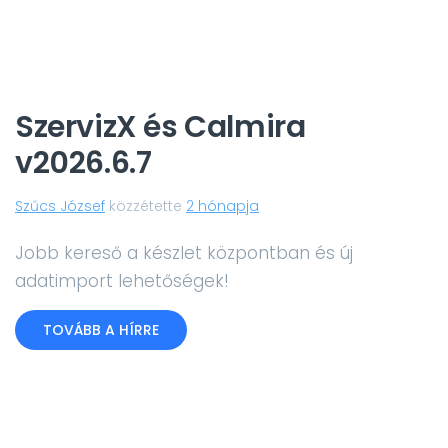
SzervizX és Calmira
v2026.6.7
Szűcs József
közzétette
2 hónapja
Jobb kereső a készlet központban és új
adatimport lehetőségek!
TOVÁBB A HÍRRE