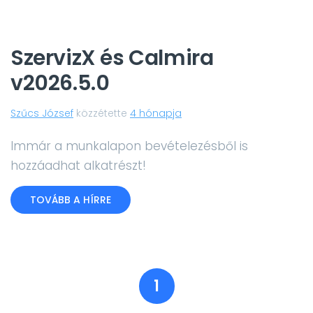
SzervizX és Calmira
v2026.5.0
Szűcs József
közzétette
4 hónapja
Immár a munkalapon bevételezésből is
hozzáadhat alkatrészt!
TOVÁBB A HÍRRE
1