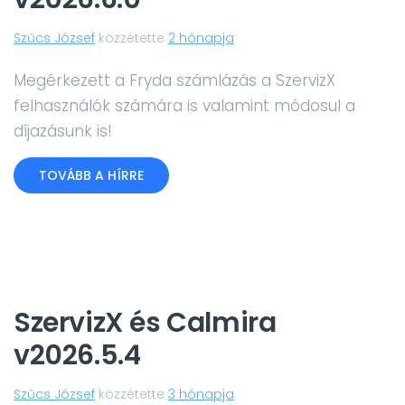
Szűcs József
közzétette
2 hónapja
Megérkezett a Fryda számlázás a SzervizX
felhasználók számára is valamint módosul a
díjazásunk is!
TOVÁBB A HÍRRE
SzervizX és Calmira
v2026.5.4
Szűcs József
közzétette
3 hónapja