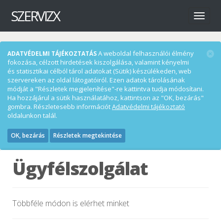
SZERVIZX
Menü
A weboldal felhasználói élmény
ADATVÉDELMI TÁJÉKOZTATÁS
fokozása, célzott hirdetések kiszolgálása, valamint kényelmi
és statisztikai célból tárol adatokat (Sütik) készülékeden, web
szervereken az oldal látogatóiról. Ezen adatok tárolásának
módját a "Részletek megjelenítése"-re kattintva tudja módosítani.
Ha hozzájárul a sütik használatához, kattintson az "OK, bezárás"
gombra. Részletesebb információt
Adatvédelmi tájékoztató
oldalunkon talál.
OK, bezárás
Részletek megtekintése
Ügyfélszolgálat
Többféle módon is elérhet minket