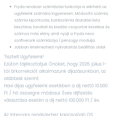
Fryda rendszer számlázási funkciója is elérhető az
ügyfeleink számára ingyenesen. Módosító számla,
számla kipontozás, bankszámla átutalási lista
készítése, bevételi és kiadási csoportok kezelése és
számos más előny amit nyújt a Fryda nevű
szoftverünk számlázója / pénzügyi modulja.
Jobban értelmezhető nyitvatartás beállítás oldal
Tisztelt Ügyfeleink!
Ezúton tájékoztatjuk Önöket, hogy 2026. július 1-
től árkorrekciót alkalmazunk díjazásunkban, az
alábbiak szerint:
Havi díjas ügyfeleink esetében a díj nettó 10.000
Ft / hó összegre módosul. Éves díjfizetés
választása esetén a díj nettó 100.000 Ft / év.
Az Intercars rendszerhez kapcsolódó QS