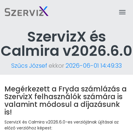
Togg
navi
SzervizX és
Calmira v2026.6.0
Szűcs József
ekkor
2026-06-01 14:49:33
Megérkezett a Fryda számlázás a
SzervizX felhasználók számára is
valamint módosul a díjazásunk
is!
SzervizX és Calmira v2026.6.0-es verziójának újításai az
előző verzióhoz képest: