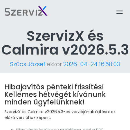
Togg
navi
SzervizX és
Calmira v2026.5.3
Szűcs József
ekkor
2026-04-24 16:58:03
Hibajavítós pénteki frissítés!
Kellemes hétvégét kívánunk
minden ügyfelünknek!
SzervizX és Calmira v2026.5.3-es verziójának újításai az
előző verzióhoz képest: