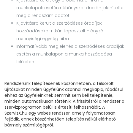
Kijavításra került egy probléma, ami a PDF
munkalapok esetén néhányszor duplán jelenítette
meg a rendszám adatot
Kijavításra került a szerződéses óradíjak
hozzáadásakor ritkán tapasztalt hiányzó
mennyiségi egység hiba
Informatívabb megjelenés a szerződéses óradíjak
esetén a munkalapon a munka hozzáadása
felületen
Rendszerünk felépítésének köszönhetően, a felsorolt
újításokat minden ügyfelünk azonnal megkapja, ráadásul
ehhez az ügyfeleinknek semmit sem kell telepítenie,
minden automatikusan történik. A frissítésről a rendszer a
szervizprogramon belül is értesíti felhasználóit. A
SzervizX.hu egy webes rendszer, amely folyamatosan
fejlődik, ennek köszönhetően telepítés nélkül elérhető
bármely számítógépről.