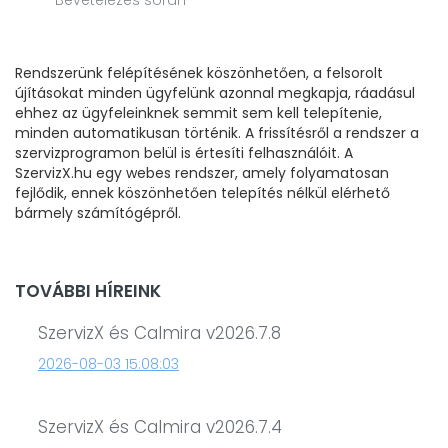
Bevételezés során
Rendszerünk felépítésének köszönhetően, a felsorolt
újításokat minden ügyfelünk azonnal megkapja, ráadásul
ehhez az ügyfeleinknek semmit sem kell telepítenie,
minden automatikusan történik. A frissítésről a rendszer a
szervizprogramon belül is értesíti felhasználóit. A
SzervizX.hu egy webes rendszer, amely folyamatosan
fejlődik, ennek köszönhetően telepítés nélkül elérhető
bármely számítógépről.
TOVÁBBI HÍREINK
SzervizX és Calmira v2026.7.8
2026-08-03 15:08:03
SzervizX és Calmira v2026.7.4