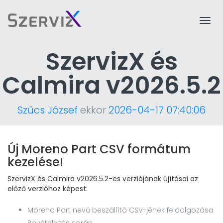
Togg
navi
SzervizX és
Calmira v2026.5.2
Szűcs József
ekkor
2026-04-17 07:40:06
Új Moreno Part CSV formátum
kezelése!
SzervizX és Calmira v2026.5.2-es verziójának újításai az
előző verzióhoz képest:
Moreno Part nevű beszállító CSV-jének feldolgozása