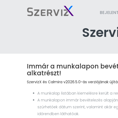
BEJELEN
Szerv
Immár a munkalapon bevéte
alkatrészt!
SzervizX és Calmira v2026.5.0-ás verziójának újítá
A munkalap listában kiemelésre került a 
A munkalapon immár bevételezés alapján is
szűrhetőek dátum szerint, valamint akár e
időrendben láthatóak.