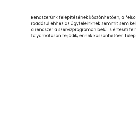
Rendszerünk felépítésének köszönhetően, a felso
ráadásul ehhez az ügyfeleinknek semmit sem kell 
a rendszer a szervizprogramon belül is értesíti fe
folyamatosan fejlődik, ennek köszönhetően telepí