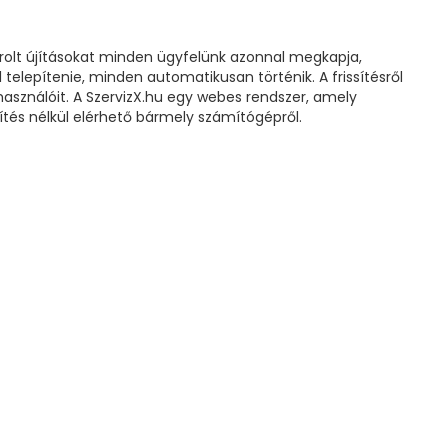
rolt újításokat minden ügyfelünk azonnal megkapja,
telepítenie, minden automatikusan történik. A frissítésről
lhasználóit. A SzervizX.hu egy webes rendszer, amely
tés nélkül elérhető bármely számítógépről.