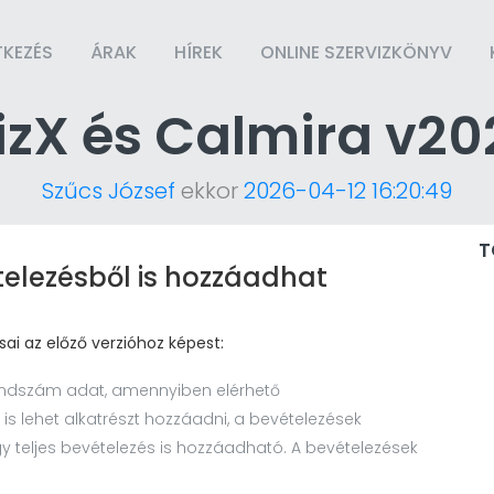
TKEZÉS
ÁRAK
HÍREK
ONLINE SZERVIZKÖNYV
izX és Calmira v20
Szűcs József
ekkor
2026-04-12 16:20:49
T
lezésből is hozzáadhat
sai az előző verzióhoz képest:
rendszám adat, amennyiben elérhető
 lehet alkatrészt hozzáadni, a bevételezések
gy teljes bevételezés is hozzáadható. A bevételezések