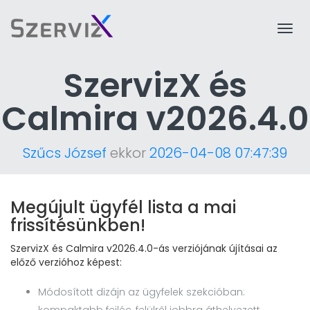
Togg
navi
SzervizX és
Calmira v2026.4.0
Szűcs József
ekkor
2026-04-08 07:47:39
Megújult ügyfél lista a mai
frissítésünkben!
SzervizX és Calmira v2026.4.0-ás verziójának újításai az
előző verzióhoz képest:
Módosított dizájn az ügyfelek szekcióban: