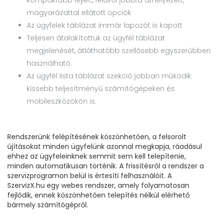
kompaktabb fejléc, felülről jobbra áthelyezett,
magyarázattal ellátott opciók
Az ügyfelek táblázat immár lapozót is kapott
Teljesen átalakítottuk az ügyfél táblázat
megjelenését, átláthatóbb szellősebb egyszerűbben
használható.
Az ügyfél lista táblázat szekció jobban működik
kissebb teljesítményű számítógépeken és
mobileszközökön is.
Rendszerünk felépítésének köszönhetően, a felsorolt
újításokat minden ügyfelünk azonnal megkapja, ráadásul
ehhez az ügyfeleinknek semmit sem kell telepítenie,
minden automatikusan történik. A frissítésről a rendszer a
szervizprogramon belül is értesíti felhasználóit. A
SzervizX.hu egy webes rendszer, amely folyamatosan
fejlődik, ennek köszönhetően telepítés nélkül elérhető
bármely számítógépről.