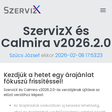
Togg
navi
SzervizX és
Calmira v2026.2.0
Szűcs József
ekkor
2026-02-08 17:53:23
Kezdjük a hetet egy árajánlat
fókuszú frissítéssel!
SzervizX és Calmira v2026.2.0-ás verziójának újításai az
előző verzióhoz képest:
Az árajánlatok szekcióban új keresési lehetőség,