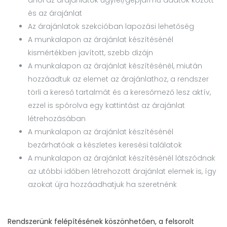
ahol az árajánlatok ügyfél/gépjármű adatok között
és az árajánlat
Az árajánlatok szekcióban lapozási lehetőség
A munkalapon az árajánlat készítésénél
kismértékben javított, szebb dizájn
A munkalapon az árajánlat készítésénél, miután
hozzáadtuk az elemet az árajánlathoz, a rendszer
törli a kereső tartalmát és a keresőmező lesz aktív,
ezzel is spórolva egy kattintást az árajánlat
létrehozásában
A munkalapon az árajánlat készítésénél
bezárhatóak a készletes keresési találatok
A munkalapon az árajánlat készítésénél látszódnak
az utóbbi időben létrehozott árajánlat elemek is, így
azokat újra hozzáadhatjuk ha szeretnénk
Rendszerünk felépítésének köszönhetően, a felsorolt